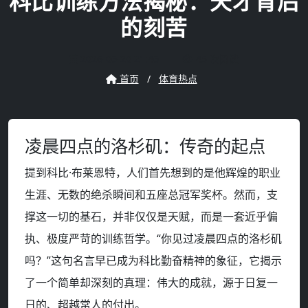
科比训练方法揭秘：天才背后
的刻苦
2026-06-20 21:46
45 次阅读
首页
/
体育热点
凌晨四点的洛杉矶：传奇的起点
提到科比·布莱恩特，人们首先想到的是他辉煌的职业
生涯、无数的绝杀瞬间和五座总冠军奖杯。然而，支
撑这一切的基石，并非仅仅是天赋，而是一套近乎偏
执、极度严苛的训练哲学。“你见过凌晨四点的洛杉矶
吗？”这句名言早已成为科比勤奋精神的象征，它揭示
了一个简单却深刻的真理：伟大的成就，源于日复一
日的、超越常人的付出。