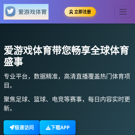
立即注册
爱游戏体育
带您畅享全球体育
盛事
专业平台，数据精准，
高清直播
覆盖热门体育项
目。
聚焦足球、篮球、电竞等赛事，
每日内容实时更
新
。
极速访问
下载APP