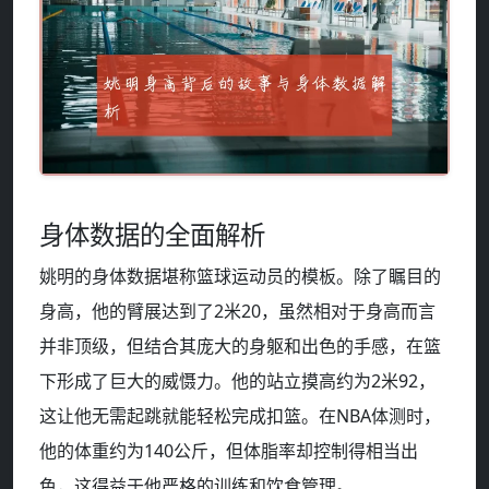
身体数据的全面解析
姚明的身体数据堪称篮球运动员的模板。除了瞩目的
身高，他的臂展达到了2米20，虽然相对于身高而言
并非顶级，但结合其庞大的身躯和出色的手感，在篮
下形成了巨大的威慑力。他的站立摸高约为2米92，
这让他无需起跳就能轻松完成扣篮。在NBA体测时，
他的体重约为140公斤，但体脂率却控制得相当出
色，这得益于他严格的训练和饮食管理。