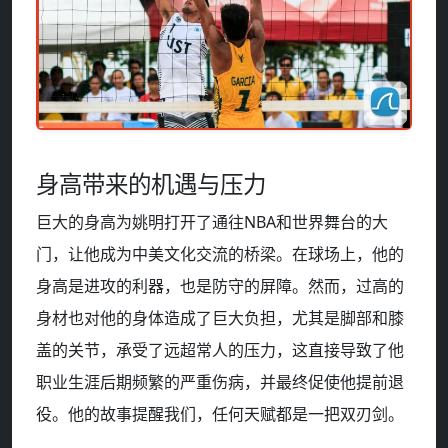
身高带来的机遇与压力
巨大的身高为姚明打开了通往NBA和世界舞台的大
门，让他成为中美文化交流的桥梁。在球场上，他的
身高是进攻的利器，也是防守的屏障。然而，过高的
身材也对他的身体造成了巨大负担，尤其是脚部和膝
盖的关节，承受了远超常人的压力，这直接导致了他
职业生涯后期频繁的严重伤病，并最终促使他提前退
役。他的故事提醒我们，任何天赋都是一把双刃剑。