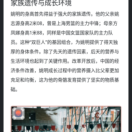
家族遗传与成长环境
姚明的身高首先得益于强大的家族遗传。他的父亲姚
志源身高2米08，曾是上海男篮的主力中锋；母亲方
凤娣身高1米88，同样是中国女篮国家队的主力队
员。这种“双巨人”的基因组合，为姚明提供了得天独
厚的身体条件。除了先天的遗传因素，后天的营养与
生活环境也起到了关键作用。改革开放后，中国的经
济条件改善，姚明成长过程中的营养摄入比父辈更加
充足和均衡，这为他的骨骼发育提供了坚实的物质基
础。