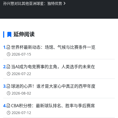
孙兴慜对比其他亚洲球星：独特优势
延伸阅读
1.
世界杯最新动态：场馆、气候与比赛条件一览
2026-07-15
2.
当AI成为电竞赛事的主角，人类选手的未来在
2026-07-22
3.
球迷的心声！谁才是大家心中真正的西甲年度
2026-08-02
4.
CBA积分榜：最新球队排名、胜率与季后赛席
2026-07-12