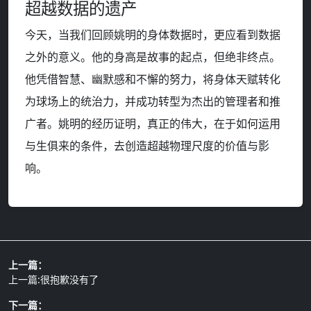
超越数据的遗产
今天，当我们回顾姚明的身体数据时，更应看到数据
之外的意义。他的身高是故事的起点，但绝非终点。
他凭借智慧、幽默感和不懈的努力，将身体天赋转化
为球场上的统治力，并成功转型为杰出的管理者和推
广者。姚明的经历证明，真正的伟大，在于如何运用
与生俱来的条件，去创造超越物理尺度的价值与影
响。
上一篇：
上一篇:很抱歉没有了
下一篇：