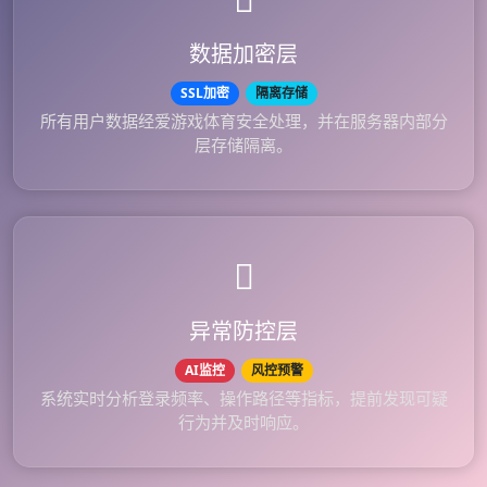
数据加密层
SSL加密
隔离存储
所有用户数据经爱游戏体育安全处理，并在服务器内部分
层存储隔离。
异常防控层
AI监控
风控预警
系统实时分析登录频率、操作路径等指标，提前发现可疑
行为并及时响应。