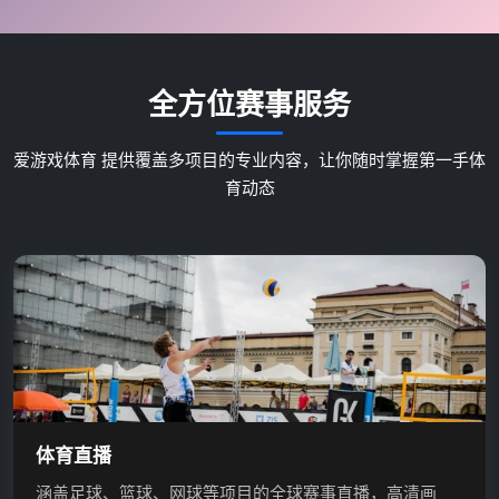
全方位赛事服务
爱游戏体育 提供覆盖多项目的专业内容，让你随时掌握第一手体
育动态
体育直播
涵盖足球、篮球、网球等项目的全球赛事直播，高清画