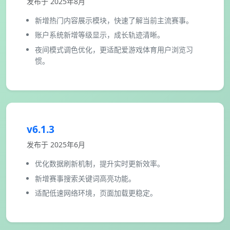
发布于 2025年8月
新增热门内容展示模块，快速了解当前主流赛事。
账户系统新增等级显示，成长轨迹清晰。
夜间模式调色优化，更适配爱游戏体育用户浏览习
惯。
v6.1.3
发布于 2025年6月
优化数据刷新机制，提升实时更新效率。
新增赛事搜索关键词高亮功能。
适配低速网络环境，页面加载更稳定。