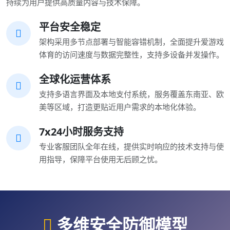
持续为用户提供高质量内容与技术保障。
平台安全稳定
架构采用多节点部署与智能容错机制，全面提升爱游戏
体育的访问速度与数据完整性，支持多设备并发操作。
全球化运营体系
支持多语言界面及本地支付系统，服务覆盖东南亚、欧
美等区域，打造更贴近用户需求的本地化体验。
7x24小时服务支持
专业客服团队全年在线，提供实时响应的技术支持与使
用指导，保障平台使用无后顾之忧。
多维安全防御模型