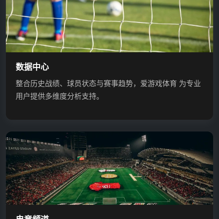
数据中心
整合历史战绩、球员状态与赛事趋势，爱游戏体育 为专业
用户提供多维度分析支持。