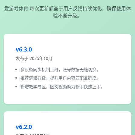
爱游戏体育 每次更新都基于用户反馈持续优化，确保使用体
验不断升级。
v6.3.0
发布于 2025年10月
多设备同步机制上线，账号数据无缝切换。
推荐逻辑升级，提升用户内容匹配准确度。
新增教学专区，图文视频助力新手快速上手。
v6.2.0