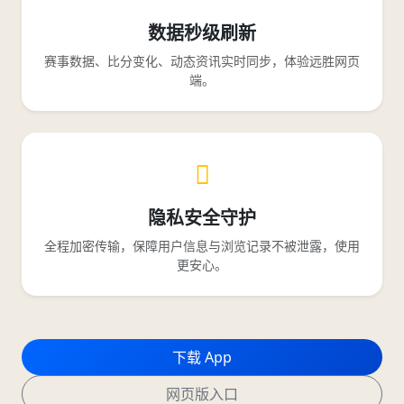
数据秒级刷新
赛事数据、比分变化、动态资讯实时同步，体验远胜网页
端。
隐私安全守护
全程加密传输，保障用户信息与浏览记录不被泄露，使用
更安心。
下载 App
网页版入口